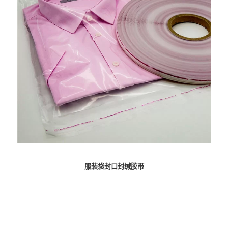
服装袋封口封缄胶带