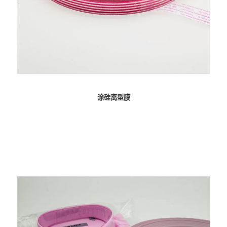
涂硅离型膜