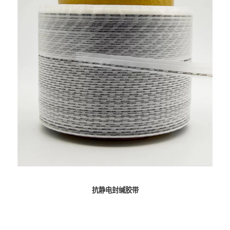
抗静电封缄胶带